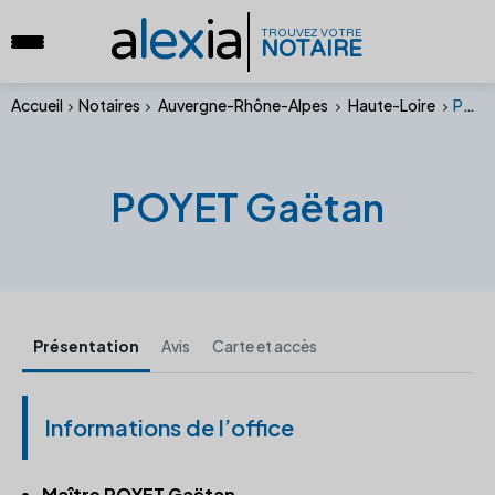
a
lex
ia
TROUVEZ VOTRE
NOTAIRE
Accueil
Notaires
Auvergne-Rhône-Alpes
Haute-Loire
POYET Gaëtan
POYET Gaëtan
Présentation
Avis
Carte et accès
Informations de l’office
Maître POYET Gaëtan