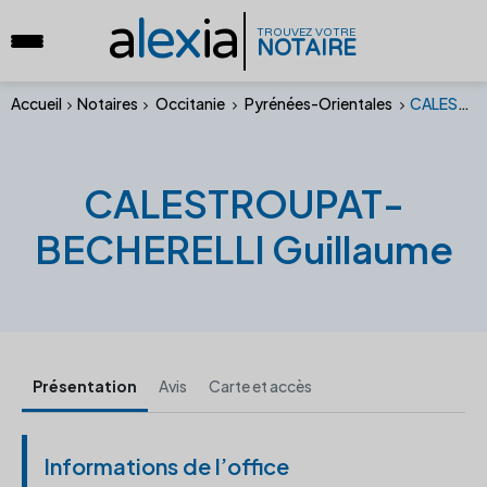
a
lex
ia
TROUVEZ VOTRE
NOTAIRE
Accueil
Notaires
Occitanie
Pyrénées-Orientales
CALESTROUPAT-BECHERELLI Guillaume
CALESTROUPAT-
BECHERELLI Guillaume
Présentation
Avis
Carte et accès
Informations de l’office