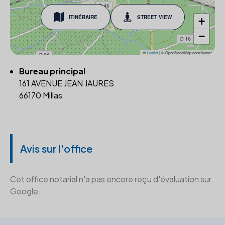
ITINÉRAIRE
STREET VIEW
+
−
Leaflet
|
© OpenStreetMap contributors
Bureau principal
161 AVENUE JEAN JAURES
66170 Millas
Avis sur l'office
Cet office notarial n'a pas encore reçu d'évaluation sur
Google.