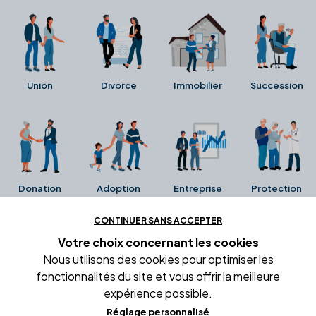
Union
Divorce
Immobilier
Succession
Donation
Adoption
Entreprise
Protection
CONTINUER SANS ACCEPTER
Ces avis proviennent directement de la fiche Google
Votre choix concernant
les cookies
Business de l'office notarial. Ils n'ont ni été collectés ni
Nous utilisons des cookies pour optimiser les
été vérifiés par Alexia.fr.
fonctionnalités du site et vous offrir la meilleure
expérience possible.
Réglage personnalisé