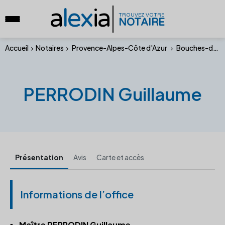
a
lex
ia
TROUVEZ VOTRE
NOTAIRE
Accueil
Notaires
Provence-Alpes-Côte d'Azur
Bouches-du-Rhône
PERRODIN Guillaume
Présentation
Avis
Carte et accès
Informations de l’office
Maître PERRODIN Guillaume