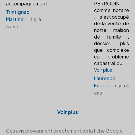
accompagnement
PERRODIN
comme notaire
Trintignac
. Il s'est occupé
Martine
- il y a
de la vente de
3 ans
notre maison
de famille ,
dossier plus
que complexe
car problème
cadastral du
...
Voir plus
Laurence
Fabbro
- il y a 3
ans
Voir plus
Ces avis proviennent directement de la fiche Google