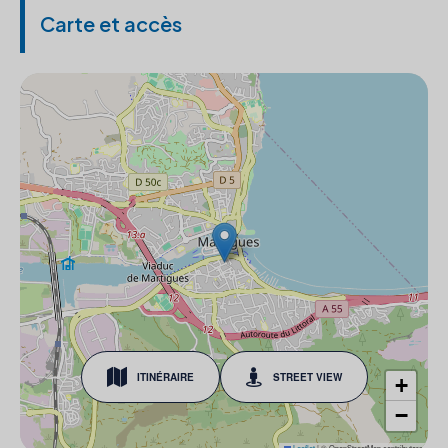
Carte et accès
ITINÉRAIRE
STREET VIEW
+
−
Leaflet
|
© OpenStreetMap contributors