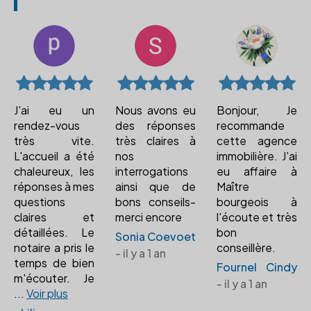
J'ai eu un
Nous avons eu
Bonjour, Je
rendez-vous
des réponses
recommande
très vite.
très claires à
cette agence
L'accueil a été
nos
immobilière. J'ai
chaleureux, les
interrogations
eu affaire à
réponses à mes
ainsi que de
Maître
questions
bons conseils-
bourgeois à
claires et
merci encore
l'écoute et très
détaillées. Le
bon
Sonia Coevoet
notaire a pris le
conseillère.
- il y a 1 an
temps de bien
Fournel Cindy
m'écouter. Je
- il y a 1 an
...
Voir plus