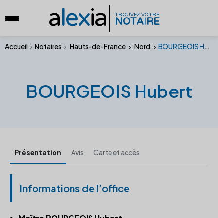
a
lex
ia
TROUVEZ VOTRE
NOTAIRE
Accueil
Notaires
Hauts-de-France
Nord
BOURGEOIS Hubert
BOURGEOIS Hubert
Présentation
Avis
Carte et accès
Informations de l’office
Maître BOURGEOIS Hubert