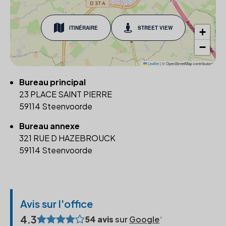
ITINÉRAIRE
STREET VIEW
+
−
Leaflet
|
© OpenStreetMap contributors
Bureau principal
23 PLACE SAINT PIERRE
59114 Steenvoorde
Bureau annexe
321 RUE D HAZEBROUCK
59114 Steenvoorde
Avis sur l'office
4.3
54 avis
sur
Google