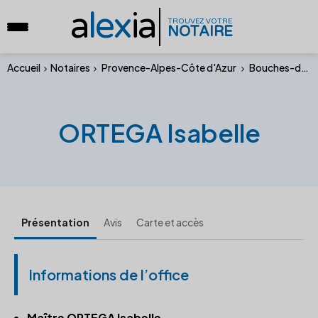
a
lex
ia
TROUVEZ VOTRE
NOTAIRE
Accueil
Notaires
Provence-Alpes-Côte d'Azur
Bouches-du-Rhône
ORTEGA Isabelle
Présentation
Avis
Carte et accès
Informations de l’office
Maître ORTEGA Isabelle