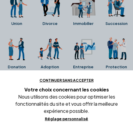
Union
Divorce
Immobilier
Succession
Donation
Adoption
Entreprise
Protection
CONTINUER SANS ACCEPTER
Ces avis proviennent directement de la fiche Google
Votre choix concernant
les cookies
Business de l'office notarial. Ils n'ont ni été collectés ni
Nous utilisons des cookies pour optimiser les
été vérifiés par Alexia.fr.
fonctionnalités du site et vous offrir la meilleure
expérience possible.
Réglage personnalisé
Conditions générales d'utilisation
Mentions légales