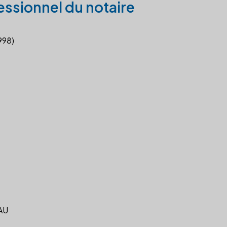
essionnel du notaire
998)
AU