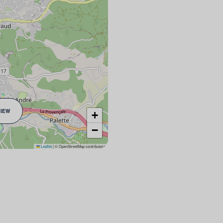
VIEW
+
−
Leaflet
|
© OpenStreetMap contributors