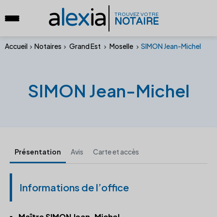
a
lex
ia
TROUVEZ VOTRE
NOTAIRE
Accueil
Notaires
Grand Est
Moselle
SIMON Jean-Michel
SIMON Jean-Michel
Présentation
Avis
Carte et accès
Informations de l’office
Maître SIMON Jean-Michel