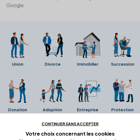
Google.
Union
Divorce
Immobilier
Succession
Donation
Adoption
Entreprise
Protection
CONTINUER SANS ACCEPTER
Ces avis proviennent directement de la fiche Google
Votre choix concernant
les cookies
Business de l'office notarial. Ils n'ont ni été collectés ni