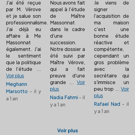
J'ai été reçue
Nous avons fait
Je viens de
par M. Vérove
appel à l'étude
signer
et je salue son
de Maître
l'acquisition de
professionnalisme.
Massonnat
ma maison
J'ai déjà eu
dans le cadre
c'est une
affaire à Me
d'une
bonne étude
Massonnat
succession.
réactive et
également. J'ai
Notre dossier a
compétente,
le sentiment
été suivi par
cependant un
que la politique
Maître Vérove,
gros problème
de l'étude
...
qui a fait
avec la
Voir plus
preuve d'une
secrétaire qui
grande
...
Voir
s'immisce un
Meghann
plus
peu trop
...
Voir
Marsotto
- il y
plus
Nadia Fahmi
- il
a 1 an
Rafael Nad
- il
y a 1 an
y a 1 an
Voir plus