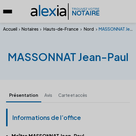
a
lex
ia
TROUVEZ VOTRE
NOTAIRE
Accueil
Notaires
Hauts-de-France
Nord
MASSONNAT Jean-Paul
MASSONNAT Jean-Paul
Présentation
Avis
Carte et accès
Informations de l’office
Maître MASSONNAT Jean-Paul