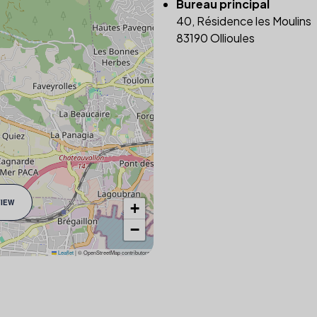
Bureau principal
40, Résidence les Moulins
83190 Ollioules
VIEW
+
−
Leaflet
|
© OpenStreetMap contributors