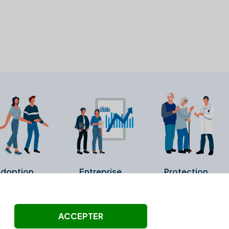
doption
Entreprise
Protection
ollectés ni été vérifiés par Alexia.fr.
ACCEPTER