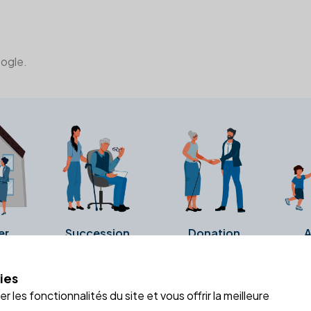
oogle.
er
Succession
Donation
A
ies
a fiche Google Business de l'office notarial. Ils n'ont ni été c
 les fonctionnalités du site et vous offrir la meilleure