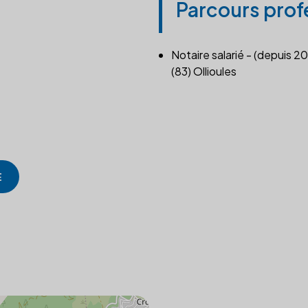
Parcours prof
Notaire salarié - (depuis 2
(83) Ollioules
E