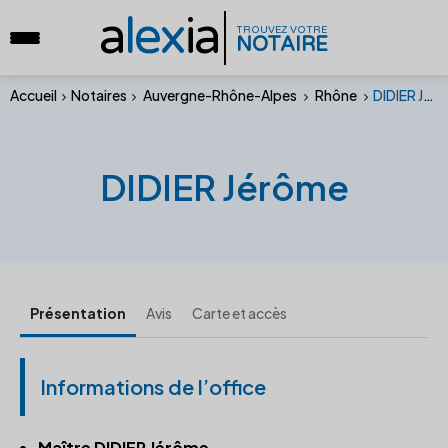
a
lex
ia
TROUVEZ VOTRE
NOTAIRE
Accueil
Notaires
Auvergne-Rhône-Alpes
Rhône
DIDIER Jérôme
DIDIER Jérôme
Présentation
Avis
Carte et accès
Informations de l’office
Maître DIDIER Jérôme