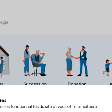
oogle.
er
Succession
Donation
A
ies
a fiche Google Business de l'office notarial. Ils n'ont ni été c
 les fonctionnalités du site et vous offrir la meilleure