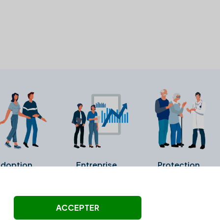
doption
Entreprise
Protection
ollectés ni été vérifiés par Alexia.fr.
ACCEPTER