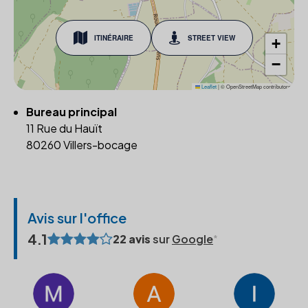
ITINÉRAIRE
STREET VIEW
+
−
Leaflet
|
© OpenStreetMap contributors
Bureau principal
11 Rue du Hauït
80260 Villers-bocage
Avis sur l'office
4.1
22 avis
sur
Google