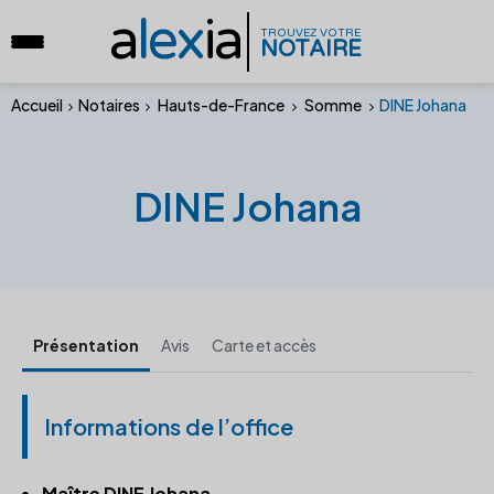
a
lex
ia
TROUVEZ VOTRE
NOTAIRE
Accueil
Notaires
Hauts-de-France
Somme
DINE Johana
DINE Johana
Présentation
Avis
Carte et accès
Informations de l’office
Maître DINE Johana