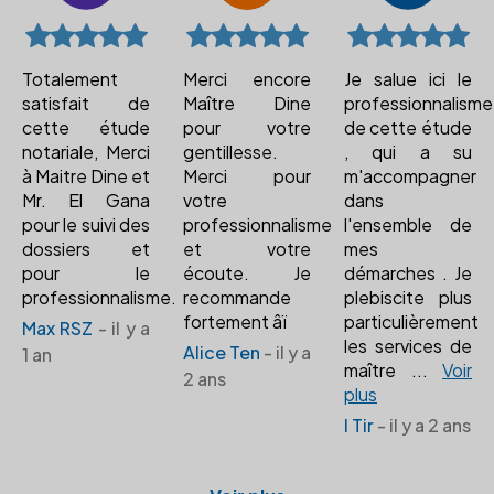
Totalement
Merci encore
Je salue ici le
satisfait de
Maître Dine
professionnalisme
cette étude
pour votre
de cette étude
notariale, Merci
gentillesse.
, qui a su
à Maitre Dine et
Merci pour
m'accompagner
Mr. El Gana
votre
dans
pour le suivi des
professionnalisme
l'ensemble de
dossiers et
et votre
mes
pour le
écoute. Je
démarches . Je
professionnalisme.
recommande
plebiscite plus
fortement âï
particulièrement
Max RSZ
- il y a
les services de
Alice Ten
- il y a
1 an
maître
...
Voir
2 ans
plus
I Tir
- il y a 2 ans