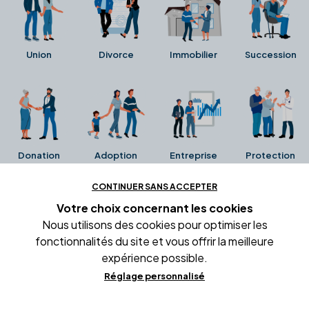
Union
Divorce
Immobilier
Succession
Donation
Adoption
Entreprise
Protection
CONTINUER SANS ACCEPTER
Ces avis proviennent directement de la fiche Google
Votre choix concernant
les cookies
Business de l'office notarial. Ils n'ont ni été collectés ni
Nous utilisons des cookies pour optimiser les
été vérifiés par Alexia.fr.
fonctionnalités du site et vous offrir la meilleure
expérience possible.
Réglage personnalisé
Conditions générales d'utilisation
Mentions légales