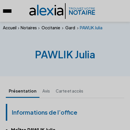
a
lex
ia
TROUVEZ VOTRE
NOTAIRE
Accueil
Notaires
Occitanie
Gard
PAWLIK Julia
PAWLIK Julia
Présentation
Avis
Carte et accès
Informations de l’office
Maître PAWLIK Julia