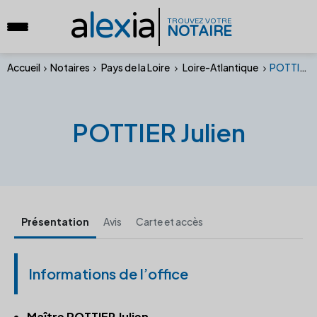
a
lex
ia
TROUVEZ VOTRE
NOTAIRE
Accueil
Notaires
Pays de la Loire
Loire-Atlantique
POTTIER Julien
POTTIER Julien
Présentation
Avis
Carte et accès
Informations de l’office
Maître POTTIER Julien