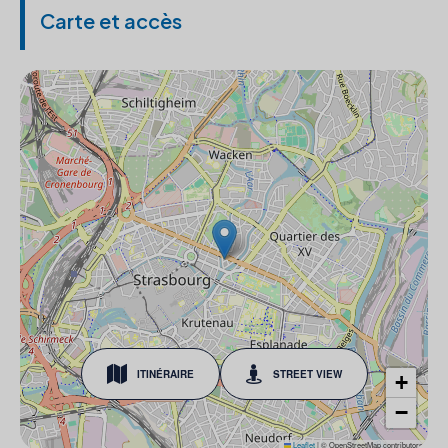
Carte et accès
ITINÉRAIRE
STREET VIEW
+
−
Leaflet
|
© OpenStreetMap contributors