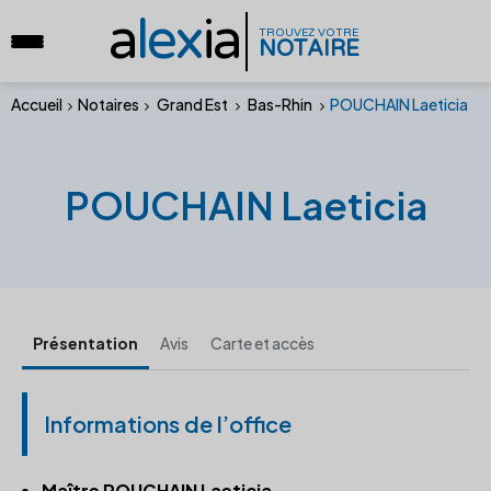
a
lex
ia
TROUVEZ VOTRE
NOTAIRE
Accueil
Notaires
Grand Est
Bas-Rhin
POUCHAIN Laeticia
POUCHAIN Laeticia
Présentation
Avis
Carte et accès
Informations de l’office
Maître POUCHAIN Laeticia