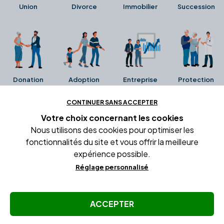
Union
Divorce
Immobilier
Succession
Donation
Adoption
Entreprise
Protection
CONTINUER SANS ACCEPTER
Ces avis proviennent directement de la fiche Google
Votre choix concernant
les cookies
Business de l'office notarial. Ils n'ont ni été collectés ni
Nous utilisons des cookies pour optimiser les
été vérifiés par Alexia.fr.
fonctionnalités du site et vous offrir la meilleure
expérience possible.
Réglage personnalisé
Conditions générales d'utilisation
Mentions légales
Gestion des cookies
ACCEPTER
© Copyright Alexia Notaire 2026