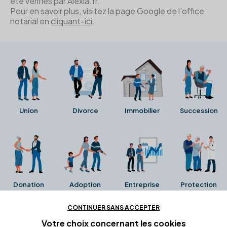
été vérifiés par Alexia.fr.
Pour en savoir plus, visitez la page Google de l'office
notarial en
cliquant-ici
.
Union
Divorce
Immobilier
Succession
Donation
Adoption
Entreprise
Protection
CONTINUER SANS ACCEPTER
Ces avis proviennent directement de la fiche Google
Votre choix concernant
les cookies