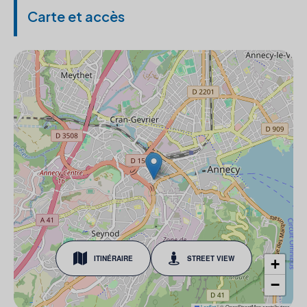
Carte et accès
ITINÉRAIRE
STREET VIEW
+
−
Leaflet
|
© OpenStreetMap contributors