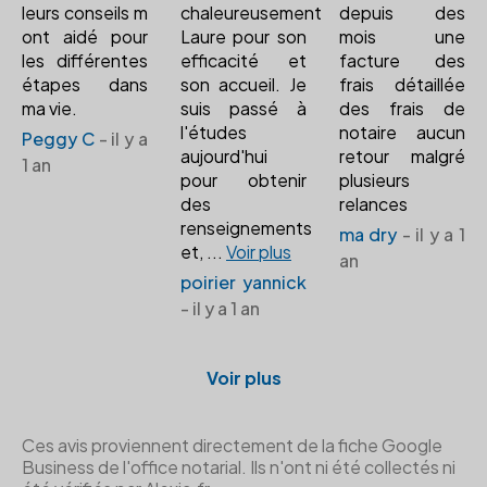
leurs conseils m
chaleureusement
depuis des
ont aidé pour
Laure pour son
mois une
les différentes
efficacité et
facture des
étapes dans
son accueil. Je
frais détaillée
ma vie.
suis passé à
des frais de
l'études
notaire aucun
Peggy C
- il y a
aujourd'hui
retour malgré
1 an
pour obtenir
plusieurs
des
relances
renseignements
ma dry
- il y a 1
et,
...
Voir plus
an
poirier yannick
- il y a 1 an
Voir plus
Ces avis proviennent directement de la fiche Google
Business de l'office notarial. Ils n'ont ni été collectés ni