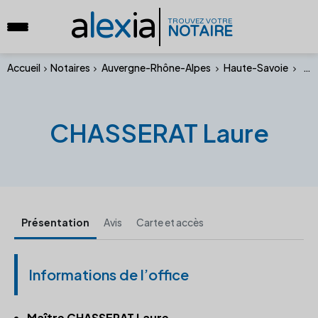
a
lex
ia
TROUVEZ VOTRE
NOTAIRE
Accueil
Notaires
Auvergne-Rhône-Alpes
Haute-Savoie
CHA
CHASSERAT Laure
Présentation
Avis
Carte et accès
Informations de l’office
Maître CHASSERAT Laure