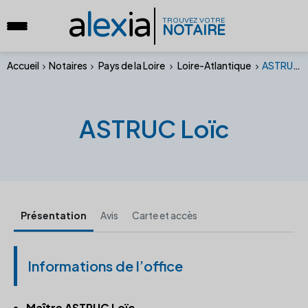
a
lex
ia
TROUVEZ VOTRE
NOTAIRE
Accueil
Notaires
Pays de la Loire
Loire-Atlantique
ASTRUC Loïc
ASTRUC Loïc
Présentation
Avis
Carte et accès
Informations de l’office
Maître ASTRUC Loïc