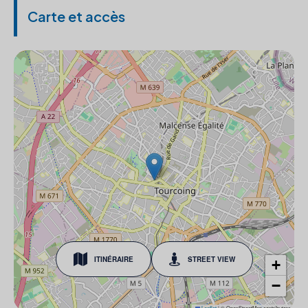
Carte et accès
ITINÉRAIRE
STREET VIEW
+
−
Leaflet
|
© OpenStreetMap contributors