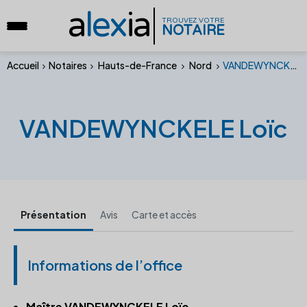
a
lex
ia
TROUVEZ VOTRE
NOTAIRE
Accueil
Notaires
Hauts-de-France
Nord
VANDEWYNCKELE Loïc
VANDEWYNCKELE Loïc
Présentation
Avis
Carte et accès
Informations de l’office
Maître VANDEWYNCKELE Loïc