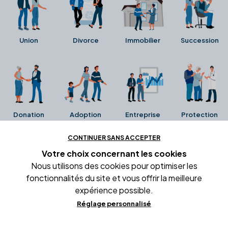
Union
Divorce
Immobilier
Succession
Donation
Adoption
Entreprise
Protection
CONTINUER SANS ACCEPTER
Ces avis proviennent directement de la fiche Google
Votre choix concernant
les cookies
Business de l'office notarial. Ils n'ont ni été collectés ni
Nous utilisons des cookies pour optimiser les
été vérifiés par Alexia.fr.
fonctionnalités du site et vous offrir la meilleure
expérience possible.
Réglage personnalisé
Conditions générales d'utilisation
Mentions légales