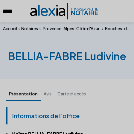
a
lex
ia
TROUVEZ VOTRE
NOTAIRE
Accueil
Notaires
Provence-Alpes-Côte d'Azur
Bouches-du-Rhône
BELLIA-FABRE Ludivine
Présentation
Avis
Carte et accès
Informations de l’office
Maître BELLIA-FABRE Ludivine