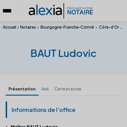
a
lex
ia
TROUVEZ VOTRE
NOTAIRE
Accueil
Notaires
Bourgogne-Franche-Comté
Côte-d'Or
B
BAUT Ludovic
Présentation
Avis
Carte et accès
Informations de l’office
Maître BAUT Ludovic