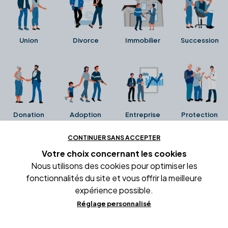
Union
Divorce
Immobilier
Succession
Donation
Adoption
Entreprise
Protection
CONTINUER SANS ACCEPTER
Ces avis proviennent directement de la fiche Google
Votre choix concernant
les cookies
Business de l'office notarial. Ils n'ont ni été collectés ni
Nous utilisons des cookies pour optimiser les
été vérifiés par Alexia.fr.
fonctionnalités du site et vous offrir la meilleure
expérience possible.
Réglage personnalisé
Conditions générales d'utilisation
Mentions légales