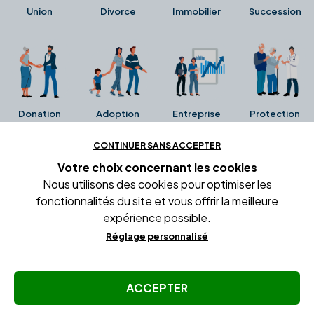
Union
Divorce
Immobilier
Succession
Donation
Adoption
Entreprise
Protection
CONTINUER SANS ACCEPTER
Ces avis proviennent directement de la fiche Google
Votre choix concernant
les cookies
Business de l'office notarial. Ils n'ont ni été collectés ni
Nous utilisons des cookies pour optimiser les
été vérifiés par Alexia.fr.
fonctionnalités du site et vous offrir la meilleure
expérience possible.
Réglage personnalisé
Conditions générales d'utilisation
Mentions légales
Gestion des cookies
ACCEPTER
© Copyright Alexia Notaire 2026