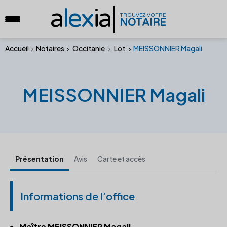
a
lex
ia
TROUVEZ VOTRE
NOTAIRE
Accueil
Notaires
Occitanie
Lot
MEISSONNIER Magali
MEISSONNIER Magali
Présentation
Avis
Carte et accès
Informations de l’office
Maître MEISSONNIER Magali