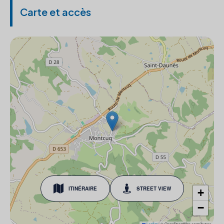
Carte et accès
ITINÉRAIRE
STREET VIEW
+
−
Leaflet
|
© OpenStreetMap contributors