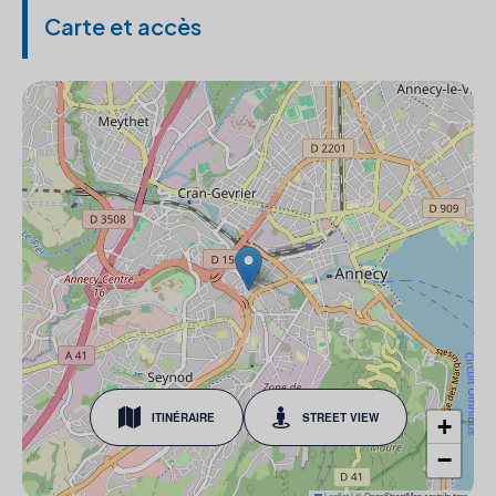
Carte et accès
ITINÉRAIRE
STREET VIEW
+
−
Leaflet
|
© OpenStreetMap contributors