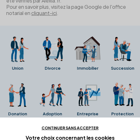
été vérifiés par Alexia.fr.
Pour en savoir plus, visitez la page Google de l'office
notarial en
cliquant-ici
.
Union
Divorce
Immobilier
Succession
Donation
Adoption
Entreprise
Protection
CONTINUER SANS ACCEPTER
Ces avis proviennent directement de la fiche Google
Votre choix concernant
les cookies