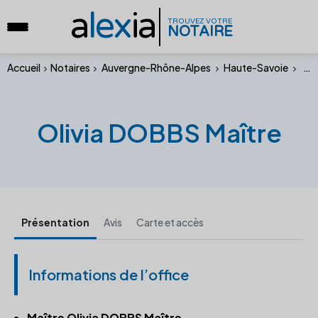
a
lex
ia
TROUVEZ VOTRE
NOTAIRE
Accueil
Notaires
Auvergne-Rhône-Alpes
Haute-Savoie
Oli
Olivia DOBBS Maître
Présentation
Avis
Carte et accès
Informations de l’office
Maître Olivia DOBBS Maître