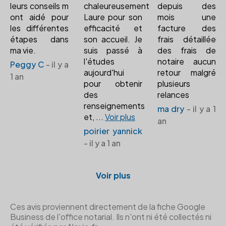
leurs conseils m
chaleureusement
depuis des
ont aidé pour
Laure pour son
mois une
les différentes
efficacité et
facture des
étapes dans
son accueil. Je
frais détaillée
ma vie.
suis passé à
des frais de
l'études
notaire aucun
Peggy C
- il y a
aujourd'hui
retour malgré
1 an
pour obtenir
plusieurs
des
relances
renseignements
ma dry
- il y a 1
et,
...
Voir plus
an
poirier yannick
- il y a 1 an
Voir plus
Ces avis proviennent directement de la fiche Google
Business de l'office notarial. Ils n'ont ni été collectés ni