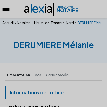
a
lex
ia
TROUVEZ VOTRE
NOTAIRE
Accueil
Notaires
Hauts-de-France
Nord
DERUMIERE Mélanie
DERUMIERE Mélanie
Présentation
Avis
Carte et accès
Informations de l’office
Maître DERUMIERE Mélanie