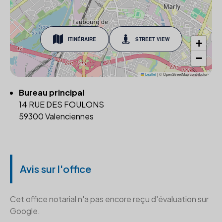
ITINÉRAIRE
STREET VIEW
+
−
Leaflet
|
© OpenStreetMap contributors
Bureau principal
14 RUE DES FOULONS
59300 Valenciennes
Avis sur l'office
Cet office notarial n'a pas encore reçu d'évaluation sur
Google.