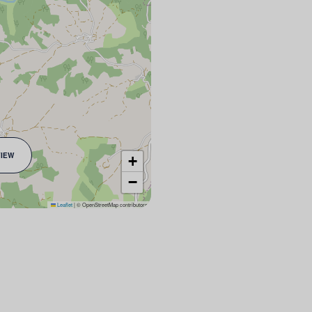
VIEW
+
−
Leaflet
|
© OpenStreetMap contributors