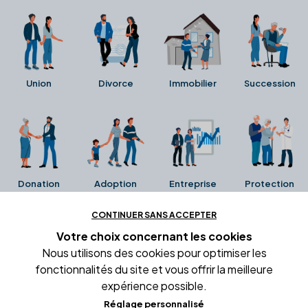
Union
Divorce
Immobilier
Succession
Donation
Adoption
Entreprise
Protection
CONTINUER SANS ACCEPTER
Ces avis proviennent directement de la fiche Google
Votre choix concernant
les cookies
Business de l'office notarial. Ils n'ont ni été collectés ni
Nous utilisons des cookies pour optimiser les
été vérifiés par Alexia.fr.
fonctionnalités du site et vous offrir la meilleure
expérience possible.
Réglage personnalisé