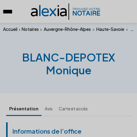
a
lex
ia
TROUVEZ VOTRE
NOTAIRE
Accueil
Notaires
Auvergne-Rhône-Alpes
Haute-Savoie
BLA
BLANC-DEPOTEX
Monique
Présentation
Avis
Carte et accès
Informations de l’office