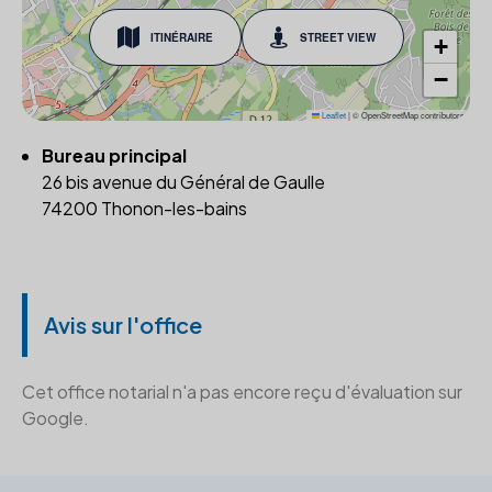
ITINÉRAIRE
STREET VIEW
+
−
Leaflet
|
© OpenStreetMap contributors
Bureau principal
26 bis avenue du Général de Gaulle
74200 Thonon-les-bains
Avis sur l'office
Cet office notarial n'a pas encore reçu d'évaluation sur
Google.