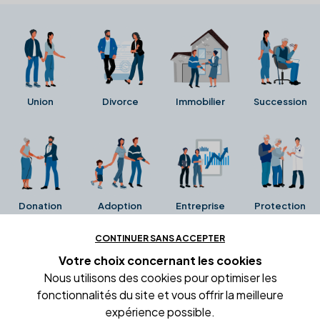
Union
Divorce
Immobilier
Succession
Donation
Adoption
Entreprise
Protection
CONTINUER SANS ACCEPTER
Ces avis proviennent directement de la fiche Google
Votre choix concernant
les cookies
Business de l'office notarial. Ils n'ont ni été collectés ni
Nous utilisons des cookies pour optimiser les
été vérifiés par Alexia.fr.
fonctionnalités du site et vous offrir la meilleure
expérience possible.