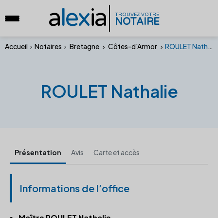
a
lex
ia
TROUVEZ VOTRE
NOTAIRE
Accueil
Notaires
Bretagne
Côtes-d'Armor
ROULET Nathalie
ROULET Nathalie
Présentation
Avis
Carte et accès
Informations de l’office
Maître ROULET Nathalie