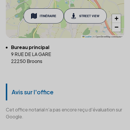
ITINÉRAIRE
STREET VIEW
+
−
Leaflet
|
© OpenStreetMap contributors
Bureau principal
9 RUE DE LA GARE
22250 Broons
Avis sur l'office
Cet office notarial n'a pas encore reçu d'évaluation sur
Google.