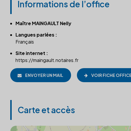
Informations de l’office
Maître MAINGAULT Nelly
Langues parlées :
Français
Site internet :
https://maingault.notaires.fr
ENVOYER UN MAIL
VOIR FICHE OFFIC
Carte et accès