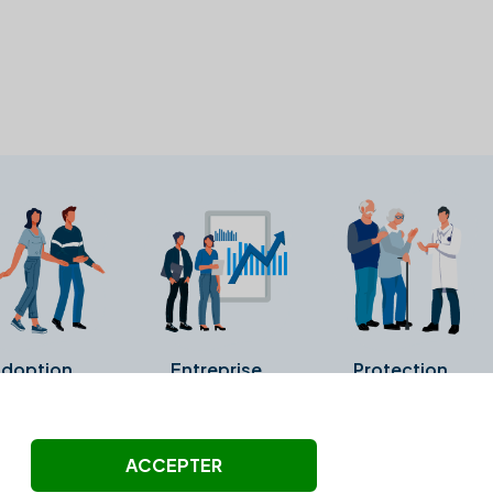
doption
Entreprise
Protection
ollectés ni été vérifiés par Alexia.fr.
ACCEPTER