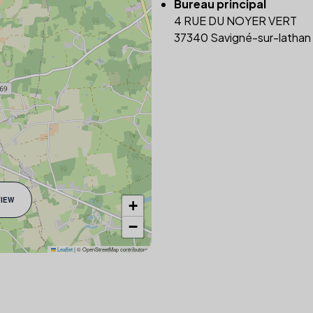
Bureau principal
4 RUE DU NOYER VERT
37340 Savigné-sur-lathan
VIEW
+
−
Leaflet
|
© OpenStreetMap contributors