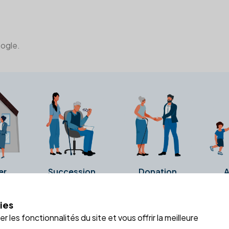
oogle.
er
Succession
Donation
A
ies
a fiche Google Business de l'office notarial. Ils n'ont ni été c
 les fonctionnalités du site et vous offrir la meilleure