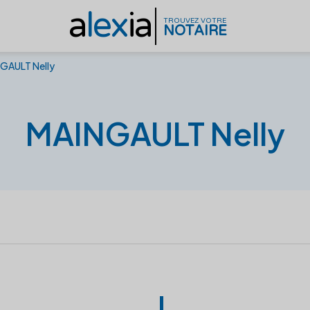
a
lex
ia
TROUVEZ VOTRE
NOTAIRE
GAULT Nelly
MAINGAULT Nelly