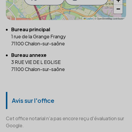
+
−
Leaflet
|
© OpenStreetMap contributors
Bureau principal
1 rue de la Grange Frangy
71100 Chalon-sur-saône
Bureau annexe
3 RUE VIE DE L EGLISE
71100 Chalon-sur-saône
Avis sur l'office
Cet office notarial n'a pas encore reçu d'évaluation sur
Google.