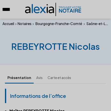
a
lex
ia
TROUVEZ VOTRE
NOTAIRE
Accueil
Notaires
Bourgogne-Franche-Comté
Saône-et-Loire
REBEYROTTE Nicolas
Présentation
Avis
Carte et accès
Informations de l’office
Maître REBEYROTTE Nicolas