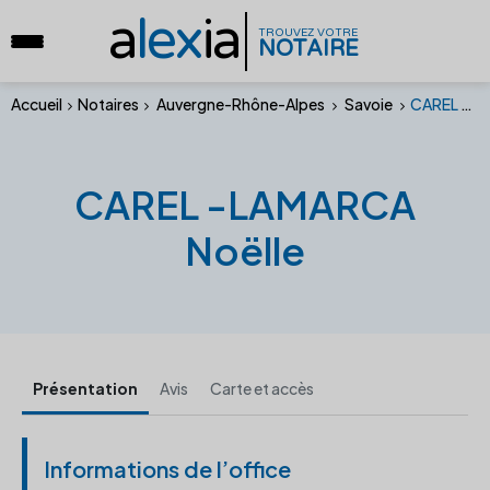
a
lex
ia
TROUVEZ VOTRE
NOTAIRE
Accueil
Notaires
Auvergne-Rhône-Alpes
Savoie
CAREL -LAMARCA Noëlle
CAREL -LAMARCA
Noëlle
Présentation
Avis
Carte et accès
Informations de l’office