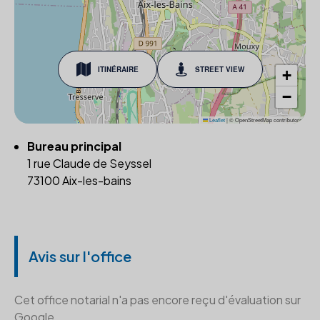
ITINÉRAIRE
STREET VIEW
+
−
Leaflet
|
© OpenStreetMap contributors
Bureau principal
1 rue Claude de Seyssel
73100 Aix-les-bains
Avis sur l'office
Cet office notarial n'a pas encore reçu d'évaluation sur
Google.