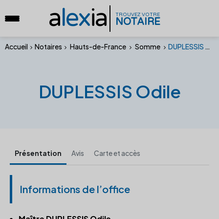
a
lex
ia
TROUVEZ VOTRE
NOTAIRE
Accueil
Notaires
Hauts-de-France
Somme
DUPLESSIS Odile
DUPLESSIS Odile
Présentation
Avis
Carte et accès
Informations de l’office
Maître DUPLESSIS Odile