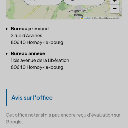
+
−
Leaflet
|
© OpenStreetMap contributors
Bureau principal
2 rue d'Airaines
80640 Hornoy-le-bourg
Bureau annexe
1 bis avenue de la Libération
80640 Hornoy-le-bourg
Avis sur l'office
Cet office notarial n'a pas encore reçu d'évaluation sur
Google.