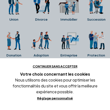
Union
Divorce
Immobilier
Succession
Donation
Adoption
Entreprise
Protection
CONTINUER SANS ACCEPTER
Ces avis proviennent directement de la fiche Google
Votre choix concernant
les cookies
Business de l'office notarial. Ils n'ont ni été collectés ni
Nous utilisons des cookies pour optimiser les
été vérifiés par Alexia.fr.
fonctionnalités du site et vous offrir la meilleure
expérience possible.
Réglage personnalisé
Conditions générales d'utilisation
Mentions légales