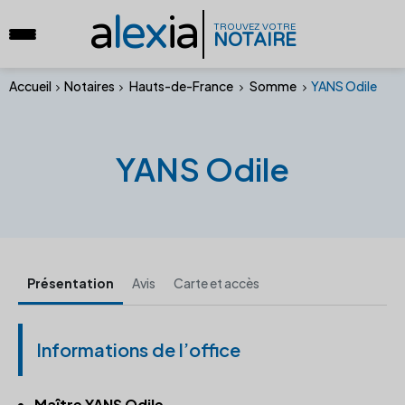
a
lex
ia
TROUVEZ VOTRE
NOTAIRE
Accueil
Notaires
Hauts-de-France
Somme
YANS Odile
YANS Odile
Présentation
Avis
Carte et accès
Informations de l’office
Maître YANS Odile