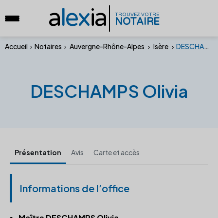
a
lex
ia
TROUVEZ VOTRE
NOTAIRE
Accueil
Notaires
Auvergne-Rhône-Alpes
Isère
DESCHAMPS Olivia
DESCHAMPS Olivia
Présentation
Avis
Carte et accès
Informations de l’office
Maître DESCHAMPS Olivia