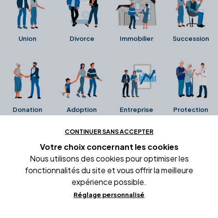
Union
Divorce
Immobilier
Succession
Donation
Adoption
Entreprise
Protection
CONTINUER SANS ACCEPTER
Ces avis proviennent directement de la fiche Google
Votre choix concernant
les cookies
Business de l'office notarial. Ils n'ont ni été collectés ni
Nous utilisons des cookies pour optimiser les
été vérifiés par Alexia.fr.
fonctionnalités du site et vous offrir la meilleure
expérience possible.
Réglage personnalisé
Conditions générales d'utilisation
Mentions légales