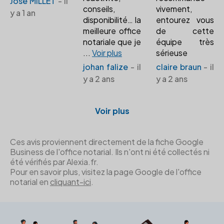
José MILLET
- il
conseils,
vivement,
y a 1 an
disponibilité… la
entourez vous
meilleure office
de cette
notariale que je
équipe très
...
Voir plus
sérieuse
johan falize
- il
claire braun
- il
y a 2 ans
y a 2 ans
Voir plus
Ces avis proviennent directement de la fiche Google
Business de l'office notarial. Ils n'ont ni été collectés ni
été vérifiés par Alexia.fr.
Pour en savoir plus, visitez la page Google de l'office
notarial en
cliquant-ici
.