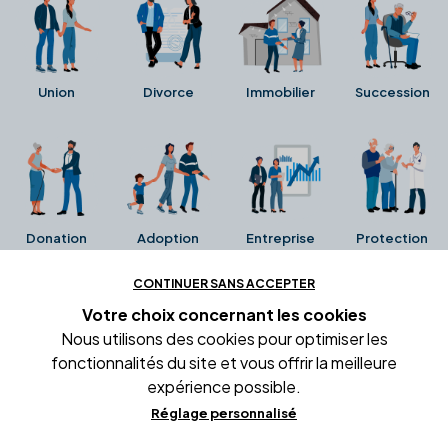
Union
Divorce
Immobilier
Succession
Donation
Adoption
Entreprise
Protection
CONTINUER SANS ACCEPTER
Ces avis proviennent directement de la fiche Google
Votre choix concernant
les cookies
Business de l'office notarial. Ils n'ont ni été collectés ni
Nous utilisons des cookies pour optimiser les
été vérifiés par Alexia.fr.
fonctionnalités du site et vous offrir la meilleure
expérience possible.
Réglage personnalisé
Conditions générales d'utilisation
Mentions légales