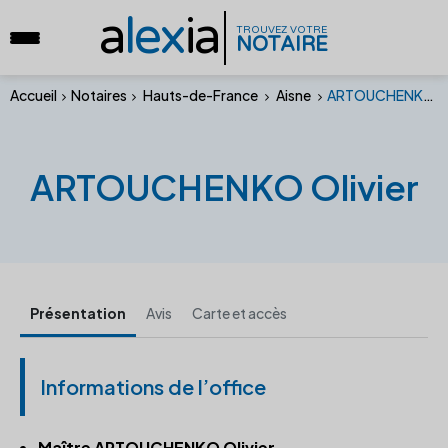
a
lex
ia
TROUVEZ VOTRE
NOTAIRE
Accueil
Notaires
Hauts-de-France
Aisne
ARTOUCHENKO Olivier
ARTOUCHENKO Olivier
Présentation
Avis
Carte et accès
Informations de l’office
Maître ARTOUCHENKO Olivier