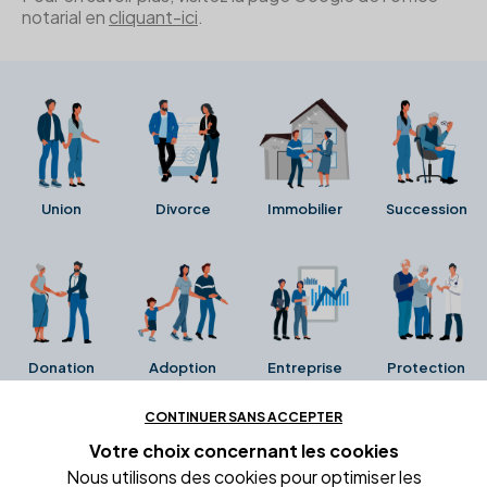
notarial en
cliquant-ici
.
Union
Divorce
Immobilier
Succession
Donation
Adoption
Entreprise
Protection
CONTINUER SANS ACCEPTER
Ces avis proviennent directement de la fiche Google
Votre choix concernant
les cookies
Business de l'office notarial. Ils n'ont ni été collectés ni
Nous utilisons des cookies pour optimiser les