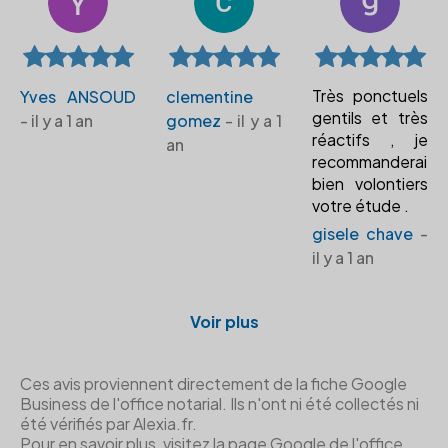
Très ponctuels
Yves ANSOUD
clementine
gentils et très
- il y a 1 an
gomez
- il y a 1
réactifs , je
an
recommanderai
bien volontiers
votre étude .
gisele chave
-
il y a 1 an
Voir plus
Ces avis proviennent directement de la fiche Google
Business de l'office notarial. Ils n'ont ni été collectés ni
été vérifiés par Alexia.fr.
Pour en savoir plus, visitez la page Google de l'office