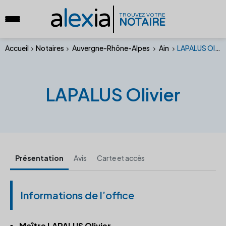
a
lex
ia
TROUVEZ VOTRE
NOTAIRE
Accueil
Notaires
Auvergne-Rhône-Alpes
Ain
LAPALUS Olivier
LAPALUS Olivier
Présentation
Avis
Carte et accès
Informations de l’office
Maître LAPALUS Olivier