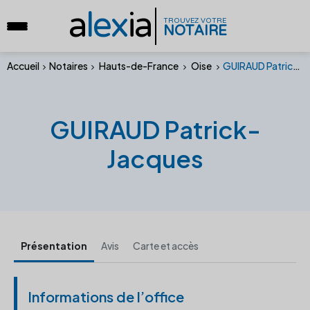
a
lex
ia
TROUVEZ VOTRE
NOTAIRE
Accueil
Notaires
Hauts-de-France
Oise
GUIRAUD Patrick-Jacques
GUIRAUD Patrick-
Jacques
Présentation
Avis
Carte et accès
Informations de l’office