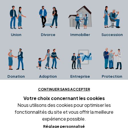
Union
Divorce
Immobilier
Succession
Donation
Adoption
Entreprise
Protection
CONTINUER SANS ACCEPTER
Ces avis proviennent directement de la fiche Google
Votre choix concernant
les cookies
Business de l'office notarial. Ils n'ont ni été collectés ni
Nous utilisons des cookies pour optimiser les
été vérifiés par Alexia.fr.
fonctionnalités du site et vous offrir la meilleure
expérience possible.
Réglage personnalisé