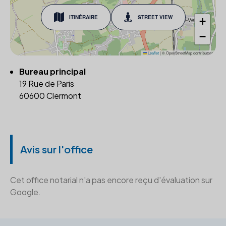
ITINÉRAIRE
STREET VIEW
+
−
Leaflet
|
© OpenStreetMap contributors
Bureau principal
19 Rue de Paris
60600 Clermont
Avis sur l'office
Cet office notarial n'a pas encore reçu d'évaluation sur
Google.