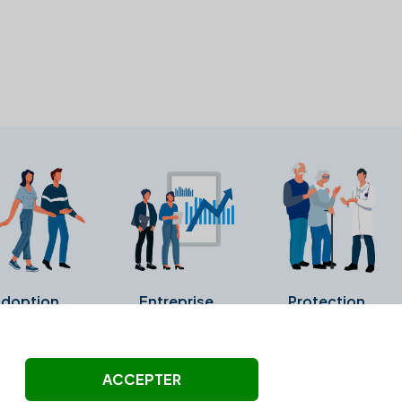
doption
Entreprise
Protection
ollectés ni été vérifiés par Alexia.fr.
ACCEPTER