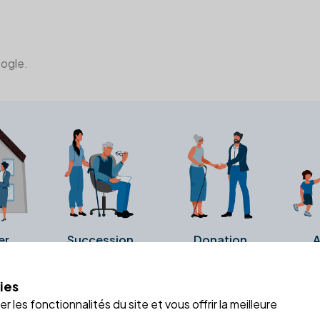
oogle.
er
Succession
Donation
A
ies
a fiche Google Business de l'office notarial. Ils n'ont ni été c
 les fonctionnalités du site et vous offrir la meilleure