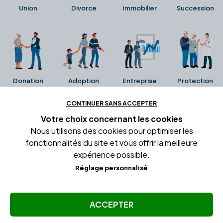
Union
Divorce
Immobilier
Succession
Donation
Adoption
Entreprise
Protection
CONTINUER SANS ACCEPTER
Ces avis proviennent directement de la fiche Google
Votre choix concernant
les cookies
Business de l'office notarial. Ils n'ont ni été collectés ni
Nous utilisons des cookies pour optimiser les
été vérifiés par Alexia.fr.
fonctionnalités du site et vous offrir la meilleure
expérience possible.
Réglage personnalisé
Conditions générales d'utilisation
Mentions légales
Gestion des cookies
ACCEPTER
© Copyright Alexia Notaire 2026