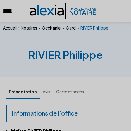
a
lex
ia
TROUVEZ VOTRE
NOTAIRE
Accueil
Notaires
Occitanie
Gard
RIVIER Philippe
RIVIER Philippe
Présentation
Avis
Carte et accès
Informations de l’office
Maître RIVIER Philippe