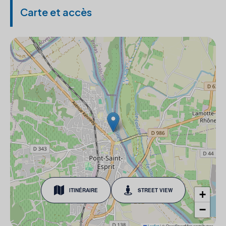
Carte et accès
ITINÉRAIRE
STREET VIEW
+
−
Leaflet
|
© OpenStreetMap contributors