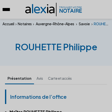
a
lex
ia
TROUVEZ VOTRE
NOTAIRE
Accueil
Notaires
Auvergne-Rhône-Alpes
Savoie
ROUHETTE Philippe
ROUHETTE Philippe
Présentation
Avis
Carte et accès
Informations de l’office
Maître ROUHETTE Philippe