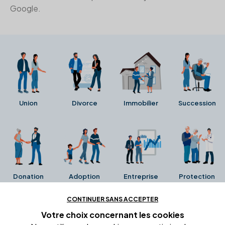
Google.
Union
Divorce
Immobilier
Succession
Donation
Adoption
Entreprise
Protection
CONTINUER SANS ACCEPTER
Ces avis proviennent directement de la fiche Google
Votre choix concernant
les cookies
Business de l'office notarial. Ils n'ont ni été collectés ni