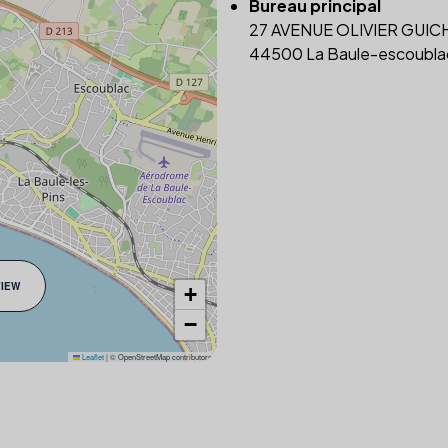
Bureau principal
27 AVENUE OLIVIER GUI
44500 La Baule-escoubla
VIEW
+
−
Leaflet
|
© OpenStreetMap contributors