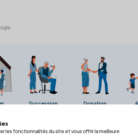
oogle.
er
Succession
Donation
A
ies
a fiche Google Business de l'office notarial. Ils n'ont ni été c
 les fonctionnalités du site et vous offrir la meilleure