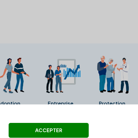
doption
Entreprise
Protection
ollectés ni été vérifiés par Alexia.fr.
ACCEPTER