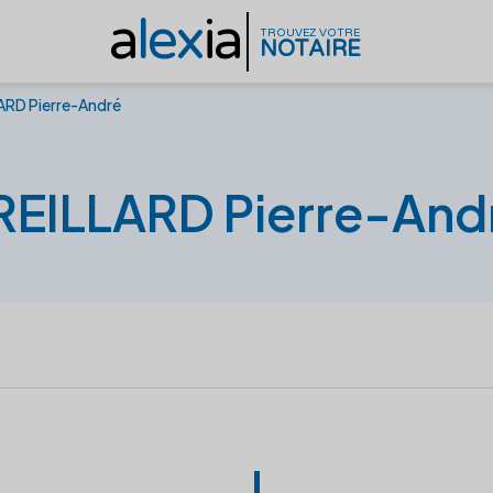
a
lex
ia
TROUVEZ VOTRE
NOTAIRE
ARD Pierre-André
REILLARD Pierre-And