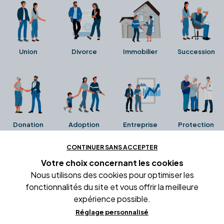
Union
Divorce
Immobilier
Succession
Donation
Adoption
Entreprise
Protection
CONTINUER SANS ACCEPTER
Ces avis proviennent directement de la fiche Google
Votre choix concernant
les cookies
Business de l'office notarial. Ils n'ont ni été collectés ni
Nous utilisons des cookies pour optimiser les
été vérifiés par Alexia.fr.
fonctionnalités du site et vous offrir la meilleure
expérience possible.
Réglage personnalisé
Conditions générales d'utilisation