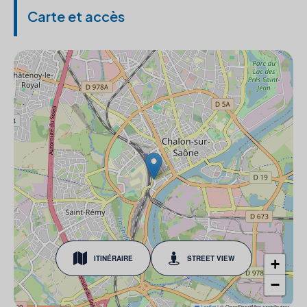
Carte et accès
ITINÉRAIRE
STREET VIEW
+
−
Leaflet
|
© OpenStreetMap contributors