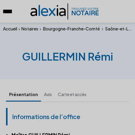
a
lex
ia
TROUVEZ VOTRE
NOTAIRE
Accueil
Notaires
Bourgogne-Franche-Comté
Saône-et-Loire
GUILLERMIN Rémi
Présentation
Avis
Carte et accès
Informations de l’office
Maître GUILLERMIN Rémi