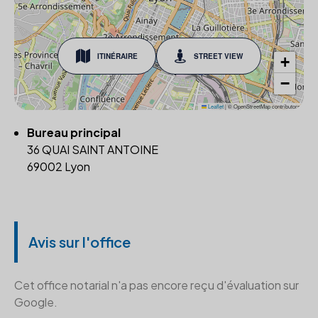
ITINÉRAIRE
STREET VIEW
+
−
Leaflet
|
© OpenStreetMap contributors
Bureau principal
36 QUAI SAINT ANTOINE
69002 Lyon
Avis sur l'office
Cet office notarial n'a pas encore reçu d'évaluation sur
Google.