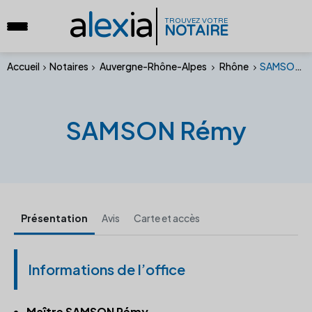
a
lex
ia
TROUVEZ VOTRE
NOTAIRE
Accueil
Notaires
Auvergne-Rhône-Alpes
Rhône
SAMSON Rémy
SAMSON Rémy
Présentation
Avis
Carte et accès
Informations de l’office
Maître SAMSON Rémy