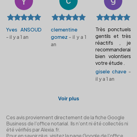
Très ponctuels
Yves ANSOUD
clementine
gentils et très
- il y a 1 an
gomez
- il y a 1
réactifs , je
an
recommanderai
bien volontiers
votre étude .
gisele chave
-
il y a 1 an
Voir plus
Ces avis proviennent directement de la fiche Google
Business de l'office notarial. Ils n'ont ni été collectés ni
été vérifiés par Alexia.fr.
Pour en savoir plus, visitez la page Google de l'office