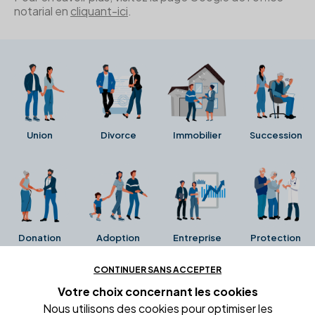
notarial en
cliquant-ici
.
Union
Divorce
Immobilier
Succession
Donation
Adoption
Entreprise
Protection
CONTINUER SANS ACCEPTER
Ces avis proviennent directement de la fiche Google
Votre choix concernant
les cookies
Business de l'office notarial. Ils n'ont ni été collectés ni
Nous utilisons des cookies pour optimiser les