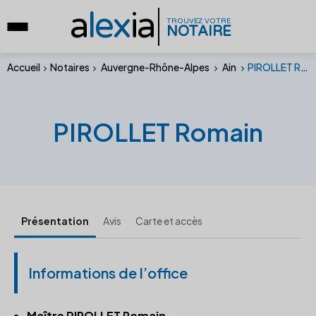
a
lex
ia
TROUVEZ VOTRE
NOTAIRE
Accueil
Notaires
Auvergne-Rhône-Alpes
Ain
PIROLLET Romain
PIROLLET Romain
Présentation
Avis
Carte et accès
Informations de l’office
Maître PIROLLET Romain