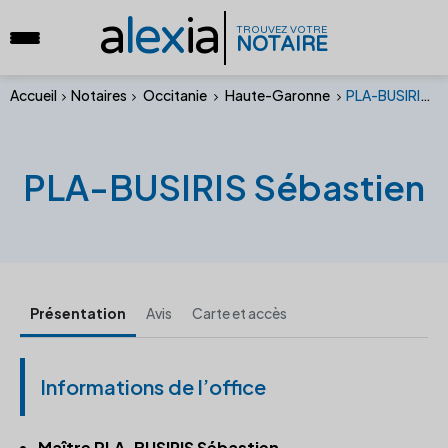
a
lex
ia
TROUVEZ VOTRE
NOTAIRE
Accueil
Notaires
Occitanie
Haute-Garonne
PLA-BUSIRIS Sébastien
PLA-BUSIRIS Sébastien
Présentation
Avis
Carte et accès
Informations de l’office
Maître PLA-BUSIRIS Sébastien