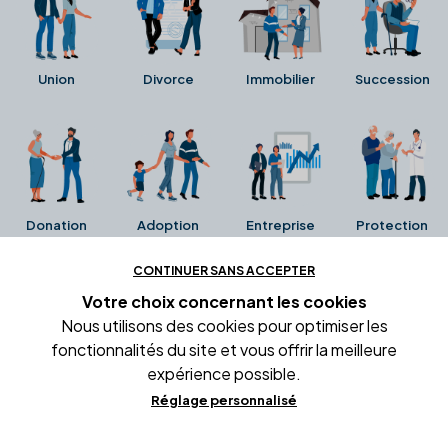
Union
Divorce
Immobilier
Succession
Donation
Adoption
Entreprise
Protection
CONTINUER SANS ACCEPTER
Ces avis proviennent directement de la fiche Google
Votre choix concernant
les cookies
Business de l'office notarial. Ils n'ont ni été collectés ni
Nous utilisons des cookies pour optimiser les
été vérifiés par Alexia.fr.
fonctionnalités du site et vous offrir la meilleure
expérience possible.
Réglage personnalisé
Conditions générales d'utilisation
Mentions légales