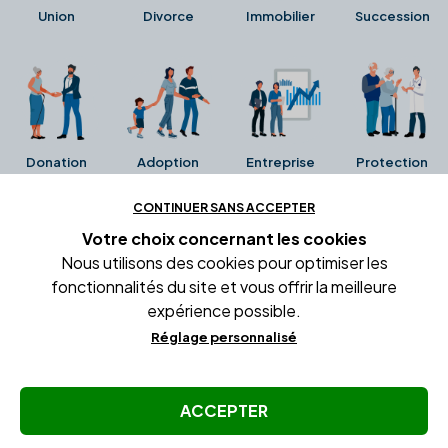
Union
Divorce
Immobilier
Succession
Donation
Adoption
Entreprise
Protection
CONTINUER SANS ACCEPTER
Ces avis proviennent directement de la fiche Google
Votre choix concernant
les cookies
Business de l'office notarial. Ils n'ont ni été collectés ni
Nous utilisons des cookies pour optimiser les
été vérifiés par Alexia.fr.
fonctionnalités du site et vous offrir la meilleure
expérience possible.
Réglage personnalisé
Conditions générales d'utilisation
Mentions légales
Gestion des cookies
ACCEPTER
© Copyright Alexia Notaire 2026