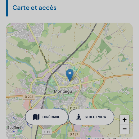
Carte et accès
ITINÉRAIRE
STREET VIEW
+
−
Leaflet
|
© OpenStreetMap contributors