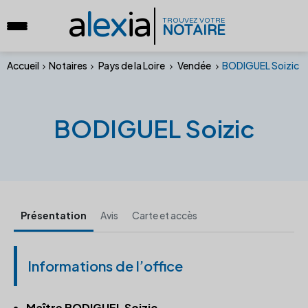
a
lex
ia
TROUVEZ VOTRE
NOTAIRE
Accueil
Notaires
Pays de la Loire
Vendée
BODIGUEL Soizic
BODIGUEL Soizic
Présentation
Avis
Carte et accès
Informations de l’office
Maître BODIGUEL Soizic