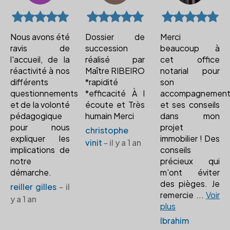
Nous avons été
Dossier de
Merci
ravis de
succession
beaucoup à
l'accueil, de la
réalisé par
cet office
réactivité à nos
Maître RIBEIRO
notarial pour
différents
*rapidité
son
questionnements
*efficacité À l
accompagnemen
et de la volonté
écoute et Très
et ses conseils
pédagogique
humain Merci
dans mon
pour nous
projet
christophe
expliquer les
immobilier ! Des
vinit
- il y a 1 an
implications de
conseils
notre
précieux qui
démarche.
m'ont éviter
des pièges. Je
reiller gilles
- il
remercie
...
Voir
y a 1 an
plus
Ibrahim