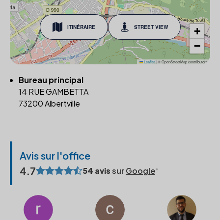
ITINÉRAIRE
STREET VIEW
+
−
Leaflet
|
© OpenStreetMap contributors
Bureau principal
14 RUE GAMBETTA
73200 Albertville
Avis sur l'office
4.7
54 avis
sur
Google