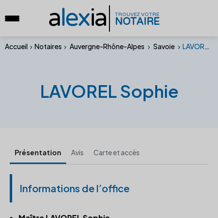
a
lex
ia
TROUVEZ VOTRE
NOTAIRE
Accueil
Notaires
Auvergne-Rhône-Alpes
Savoie
LAVOREL Sophie
LAVOREL Sophie
Présentation
Avis
Carte et accès
Informations de l’office
Maître LAVOREL Sophie