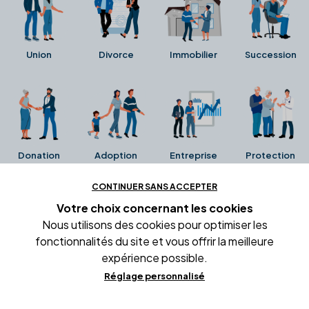
Union
Divorce
Immobilier
Succession
Donation
Adoption
Entreprise
Protection
CONTINUER SANS ACCEPTER
Ces avis proviennent directement de la fiche Google
Votre choix concernant
les cookies
Business de l'office notarial. Ils n'ont ni été collectés ni
Nous utilisons des cookies pour optimiser les
été vérifiés par Alexia.fr.
fonctionnalités du site et vous offrir la meilleure
expérience possible.
Réglage personnalisé
Conditions générales d'utilisation
Mentions légales