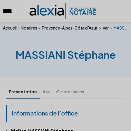
a
lex
ia
TROUVEZ VOTRE
NOTAIRE
Accueil
Notaires
Provence-Alpes-Côte d'Azur
Var
MASSIANI Stéphane
MASSIANI Stéphane
Présentation
Avis
Carte et accès
Informations de l’office
Maître MASSIANI Stéphane