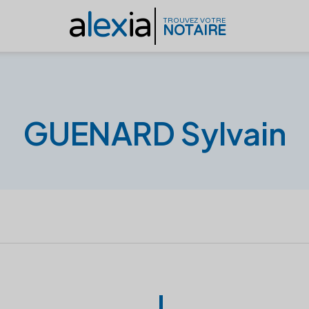
a
lex
ia
TROUVEZ VOTRE
NOTAIRE
GUENARD Sylvain