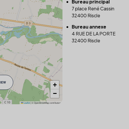
Bureau principal
7 place René Cassin
32400 Riscle
Bureau annexe
4 RUE DE LA PORTE
32400 Riscle
VIEW
+
−
Leaflet
|
© OpenStreetMap contributors