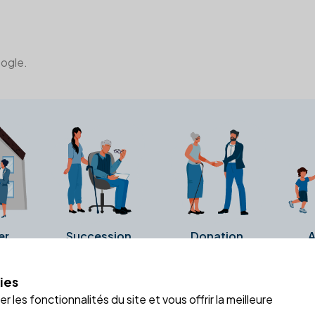
oogle.
er
Succession
Donation
A
ies
a fiche Google Business de l'office notarial. Ils n'ont ni été c
 les fonctionnalités du site et vous offrir la meilleure