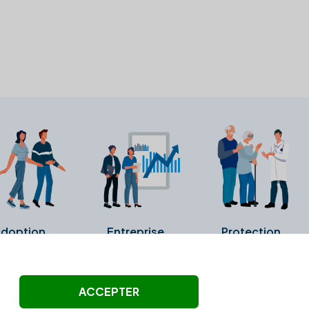
doption
Entreprise
Protection
ollectés ni été vérifiés par Alexia.fr.
ACCEPTER