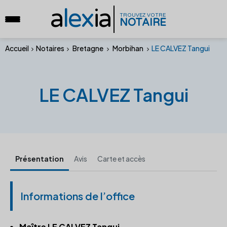
a
lex
ia
TROUVEZ VOTRE
NOTAIRE
Accueil
Notaires
Bretagne
Morbihan
LE CALVEZ Tangui
LE CALVEZ Tangui
Présentation
Avis
Carte et accès
Informations de l’office
Maître LE CALVEZ Tangui