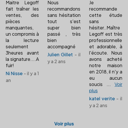
Maitre Legoff
Nous
Je
fait traîner les
recommandons
recommande
ventes, des
sans hésitation
cette étude
pièces
tout s'est
sans
manquantes,
super bien
hésiter..Maître
un compromis à
passé , très
Legoff est très
la lecture
bien
professionnelle
seulement
accompagné
et adorable, à
3heures avant
l'écoute. Nous
Julien Gillet
- il
la signature....A
avons acheté
y a 2 ans
fuir!
notre maison
en 2018, il n'y a
Ni Nisse
- il y a 1
eu aucun
an
soucis
...
Voir
plus
katel verite
- il
y a 2 ans
Voir plus