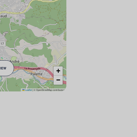
VIEW
+
−
Leaflet
|
© OpenStreetMap contributors