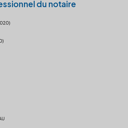
essionnel du notaire
2020)
0)
AU