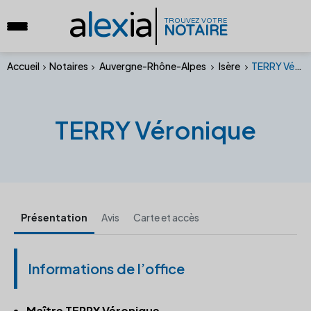
a
lex
ia
TROUVEZ VOTRE
NOTAIRE
Accueil
Notaires
Auvergne-Rhône-Alpes
Isère
TERRY Véronique
TERRY Véronique
Présentation
Avis
Carte et accès
Informations de l’office
Maître TERRY Véronique