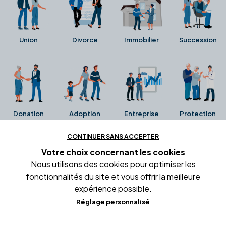
Union
Divorce
Immobilier
Succession
Donation
Adoption
Entreprise
Protection
CONTINUER SANS ACCEPTER
Ces avis proviennent directement de la fiche Google
Votre choix concernant
les cookies
Business de l'office notarial. Ils n'ont ni été collectés ni
Nous utilisons des cookies pour optimiser les
été vérifiés par Alexia.fr.
fonctionnalités du site et vous offrir la meilleure
expérience possible.
Réglage personnalisé
Conditions générales d'utilisation
Mentions légales